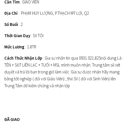
Cần Tìm
: GIÁO VIÊN
Địa Chỉ
: PHẠM HUY LƯỢNG, P.THẠCH MỸ LỢI, Q2
Số Buổi
: 2
Thời Gian Dạy
: SX TỐI
Mức Lương
: 1.8TR
Cách Thức Nhận Lớp
: Gia sư nhắn tin qua 0931.021.825nội dung Là :
TÊN + SĐT LIÊN LẠC + TUỔI + MSL mình muốn nhận. Trung tâm sẽ xét
duyệt và trả lời bạn trong giờ làm việc. Gia sư được nhận hãy mang
bằng tốt nghiệp ( đối với Giáo Viên) ; thẻ SV ( đối với Sinh Viên) lên
Trung Tâm để kiểm chứng và nhận lớp
ĐÃ GIAO