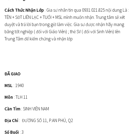
Cách Thức Nhận Lớp
: Gia sư nhắn tin qua 0931.021.825 nội dung Là :
TÊN + SĐT LIÊN LẠC + TUỔI + MSL mình muốn nhận. Trung tâm sẽ xét
duyệt và trả lời bạn trong giờ làm việc. Gia sư được nhận hãy mang
bằng tốt nghiệp ( đối với Giáo Viên) ; thẻ SV ( đối với Sinh Viên) lên
Trung Tâm để kiểm chứng và nhận lớp
ĐÃ GIAO
MSL
: 1940
Môn
: TLH 11
Cần Tìm
: SINH VIÊN NAM
Địa Chỉ
: ĐƯỜNG SỐ 11, P.AN PHÚ, Q2
Số Buổi
: 3