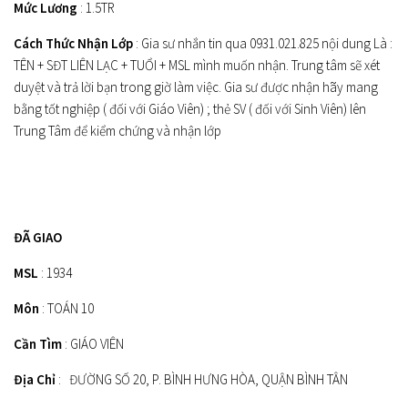
Mức Lương
: 1.5TR
Cách Thức Nhận Lớp
: Gia sư nhắn tin qua 0931.021.825 nội dung Là :
TÊN + SĐT LIÊN LẠC + TUỔI + MSL mình muốn nhận. Trung tâm sẽ xét
duyệt và trả lời bạn trong giờ làm việc. Gia sư được nhận hãy mang
bằng tốt nghiệp ( đối với Giáo Viên) ; thẻ SV ( đối với Sinh Viên) lên
Trung Tâm để kiểm chứng và nhận lớp
ĐÃ GIAO
MSL
: 1934
Môn
: TOÁN 10
Cần Tìm
: GIÁO VIÊN
Địa Chỉ
: ĐƯỜNG SỐ 20, P. BÌNH HƯNG HÒA, QUẬN BÌNH TÂN