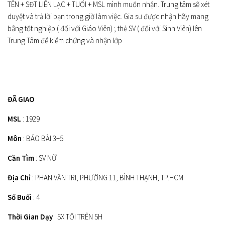
TÊN + SĐT LIÊN LẠC + TUỔI + MSL mình muốn nhận. Trung tâm sẽ xét
duyệt và trả lời bạn trong giờ làm việc. Gia sư được nhận hãy mang
bằng tốt nghiệp ( đối với Giáo Viên) ; thẻ SV ( đối với Sinh Viên) lên
Trung Tâm để kiểm chứng và nhận lớp
ĐÃ GIAO
MSL
: 1929
Môn
: BÁO BÀI 3+5
Cần Tìm
: SV NỮ
Địa Chỉ
: PHAN VĂN TRI, PHƯỜNG 11, BÌNH THẠNH, TP.HCM
Số Buổi
: 4
Thời Gian Dạy
: SX TỐI TRÊN 5H