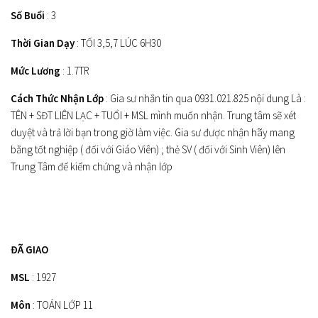
Số Buổi
: 3
Thời Gian Dạy
: TỐI 3,5,7 LÚC 6H30
Mức Lương
: 1.7TR
Cách Thức Nhận Lớp
: Gia sư nhắn tin qua 0931.021.825 nội dung Là :
TÊN + SĐT LIÊN LẠC + TUỔI + MSL mình muốn nhận. Trung tâm sẽ xét
duyệt và trả lời bạn trong giờ làm việc. Gia sư được nhận hãy mang
bằng tốt nghiệp ( đối với Giáo Viên) ; thẻ SV ( đối với Sinh Viên) lên
Trung Tâm để kiểm chứng và nhận lớp
ĐÃ GIAO
MSL
: 1927
Môn
: TOÁN LỚP 11