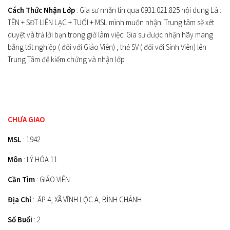
Cách Thức Nhận Lớp
: Gia sư nhắn tin qua 0931.021.825 nội dung Là :
TÊN + SĐT LIÊN LẠC + TUỔI + MSL mình muốn nhận. Trung tâm sẽ xét
duyệt và trả lời bạn trong giờ làm việc. Gia sư được nhận hãy mang
bằng tốt nghiệp ( đối với Giáo Viên) ; thẻ SV ( đối với Sinh Viên) lên
Trung Tâm để kiểm chứng và nhận lớp
CHƯA GIAO
MSL
: 1942
Môn
: LÝ HÓA 11
Cần Tìm
: GIÁO VIÊN
Địa Chỉ
: ẤP 4, XÃ VĨNH LỘC A, BÌNH CHÁNH
Số Buổi
: 2