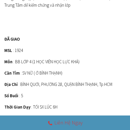
Trung Tâm để kiểm chứng và nhận lớp
ĐÃ GIAO
MSL
: 1924
Môn
: BB LỚP 4 (1 HỌC VIÊN HỌC LỰC KHÁ)
Cần Tìm
: SV NỮ ( Ở BÌNH THẠNH)
Địa Chỉ
: BÌNH QUỚI, PHƯỜNG 28, QUẬN BÌNH THẠNH, Tp.HCM
Số Buổi
: 5
Thời Gian Dạy
: TỐI SX LÚC 6H
Mức Lương
: 2.2TR
Liên Hệ Ngay
Cách Thức Nhận Lớp
: Gia sư nhắn tin qua 0931.021.825 nội dung Là :