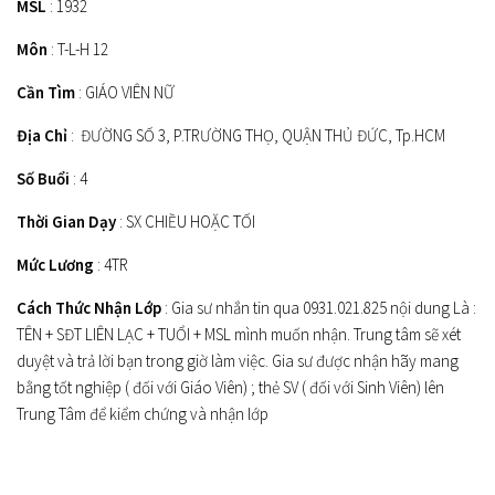
MSL
: 1932
Môn
: T-L-H 12
Cần Tìm
: GIÁO VIÊN NỮ
Địa Chỉ
: ĐƯỜNG SỐ 3, P.TRƯỜNG THỌ, QUẬN THỦ ĐỨC, Tp.HCM
Số Buổi
: 4
Thời Gian Dạy
: SX CHIỀU HOẶC TỐI
Mức Lương
: 4TR
Cách Thức Nhận Lớp
: Gia sư nhắn tin qua 0931.021.825 nội dung Là :
TÊN + SĐT LIÊN LẠC + TUỔI + MSL mình muốn nhận. Trung tâm sẽ xét
duyệt và trả lời bạn trong giờ làm việc. Gia sư được nhận hãy mang
bằng tốt nghiệp ( đối với Giáo Viên) ; thẻ SV ( đối với Sinh Viên) lên
Trung Tâm để kiểm chứng và nhận lớp