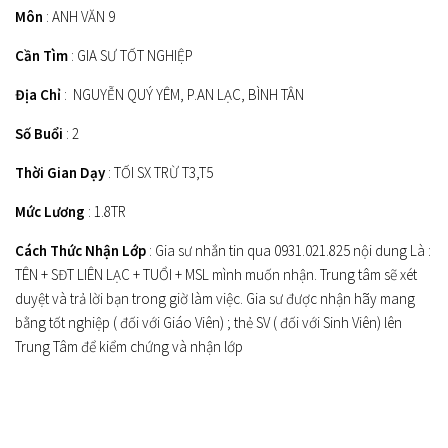
Môn
: ANH VĂN 9
Cần Tìm
: GIA SƯ TỐT NGHIỆP
Địa Chỉ
: NGUYỄN QUÝ YÊM, P.AN LẠC, BÌNH TÂN
Số Buổi
: 2
Thời Gian Dạy
: TỐI SX TRỪ T3,T5
Mức Lương
: 1.8TR
Cách Thức Nhận Lớp
: Gia sư nhắn tin qua 0931.021.825 nội dung Là :
TÊN + SĐT LIÊN LẠC + TUỔI + MSL mình muốn nhận. Trung tâm sẽ xét
duyệt và trả lời bạn trong giờ làm việc. Gia sư được nhận hãy mang
bằng tốt nghiệp ( đối với Giáo Viên) ; thẻ SV ( đối với Sinh Viên) lên
Trung Tâm để kiểm chứng và nhận lớp