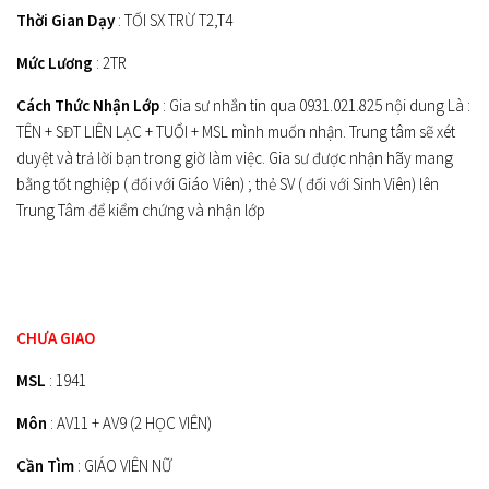
Thời Gian Dạy
: TỐI SX TRỪ T2,T4
Mức Lương
: 2TR
Cách Thức Nhận Lớp
: Gia sư nhắn tin qua 0931.021.825 nội dung Là :
TÊN + SĐT LIÊN LẠC + TUỔI + MSL mình muốn nhận. Trung tâm sẽ xét
duyệt và trả lời bạn trong giờ làm việc. Gia sư được nhận hãy mang
bằng tốt nghiệp ( đối với Giáo Viên) ; thẻ SV ( đối với Sinh Viên) lên
Trung Tâm để kiểm chứng và nhận lớp
CHƯA GIAO
MSL
: 1941
Môn
: AV11 + AV9 (2 HỌC VIÊN)
Cần Tìm
: GIÁO VIÊN NỮ