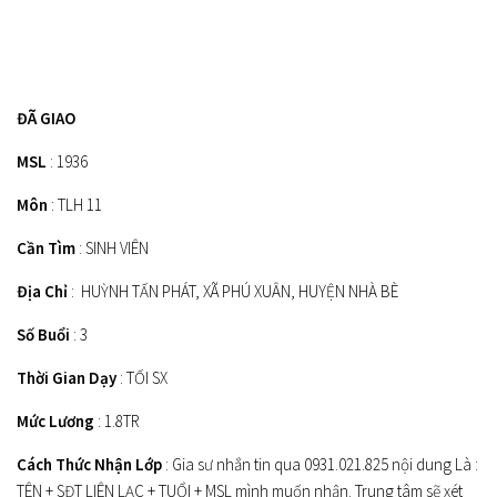
ĐÃ GIAO
MSL
: 1936
Môn
: TLH 11
Cần Tìm
: SINH VIÊN
Địa Chỉ
: HUỲNH TẤN PHÁT, XÃ PHÚ XUÂN, HUYỆN NHÀ BÈ
Số Buổi
: 3
Thời Gian Dạy
: TỐI SX
Mức Lương
: 1.8TR
Cách Thức Nhận Lớp
: Gia sư nhắn tin qua 0931.021.825 nội dung Là :
TÊN + SĐT LIÊN LẠC + TUỔI + MSL mình muốn nhận. Trung tâm sẽ xét