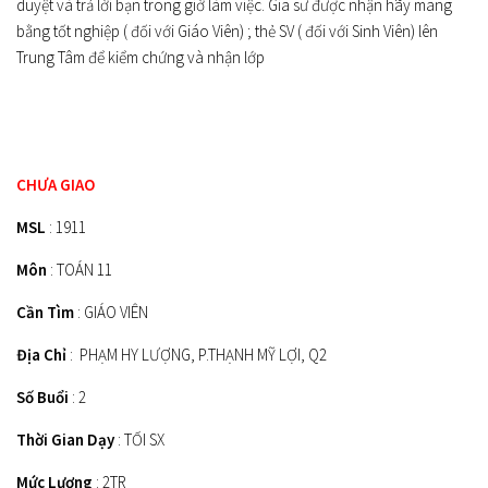
duyệt và trả lời bạn trong giờ làm việc. Gia sư được nhận hãy mang
bằng tốt nghiệp ( đối với Giáo Viên) ; thẻ SV ( đối với Sinh Viên) lên
Trung Tâm để kiểm chứng và nhận lớp
CHƯA GIAO
MSL
: 1911
Môn
: TOÁN 11
Cần Tìm
: GIÁO VIÊN
Địa Chỉ
: PHẠM HY LƯỢNG, P.THẠNH MỸ LỢI, Q2
Số Buổi
: 2
Thời Gian Dạy
: TỐI SX
Mức Lương
: 2TR