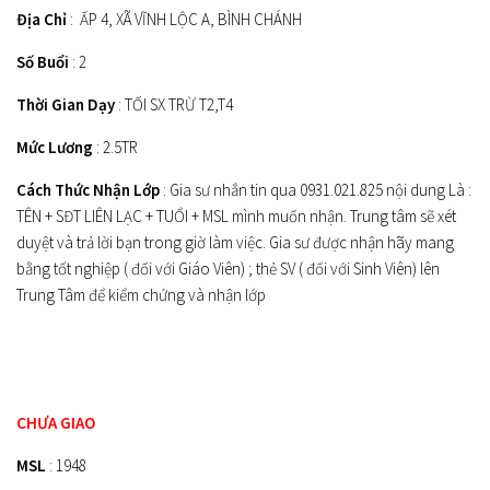
Địa Chỉ
: ẤP 4, XÃ VĨNH LỘC A, BÌNH CHÁNH
Số Buổi
: 2
Thời Gian Dạy
: TỐI SX TRỪ T2,T4
Mức Lương
: 2.5TR
Cách Thức Nhận Lớp
: Gia sư nhắn tin qua 0931.021.825 nội dung Là :
TÊN + SĐT LIÊN LẠC + TUỔI + MSL mình muốn nhận. Trung tâm sẽ xét
duyệt và trả lời bạn trong giờ làm việc. Gia sư được nhận hãy mang
bằng tốt nghiệp ( đối với Giáo Viên) ; thẻ SV ( đối với Sinh Viên) lên
Trung Tâm để kiểm chứng và nhận lớp
CHƯA GIAO
MSL
: 1948