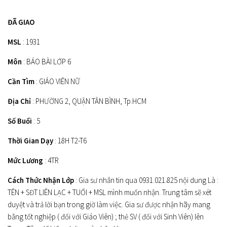
ĐÃ GIAO
MSL
: 1931
Môn
: BÁO BÀI LỚP 6
Cần Tìm
: GIÁO VIÊN NỮ
Địa Chỉ
: PHƯỜNG 2, QUẬN TÂN BÌNH, Tp.HCM
Số Buổi
: 5
Thời Gian Dạy
: 18H T2-T6
Mức Lương
: 4TR
Cách Thức Nhận Lớp
: Gia sư nhắn tin qua 0931.021.825 nội dung Là :
TÊN + SĐT LIÊN LẠC + TUỔI + MSL mình muốn nhận. Trung tâm sẽ xét
duyệt và trả lời bạn trong giờ làm việc. Gia sư được nhận hãy mang
bằng tốt nghiệp ( đối với Giáo Viên) ; thẻ SV ( đối với Sinh Viên) lên