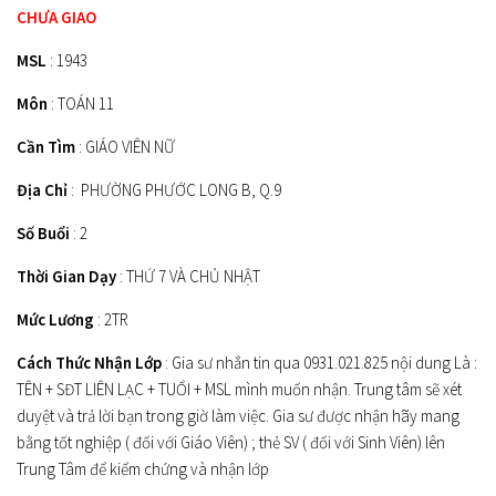
CHƯA GIAO
MSL
: 1943
Môn
: TOÁN 11
Cần Tìm
: GIÁO VIÊN NỮ
Địa Chỉ
: PHƯỜNG PHƯỚC LONG B, Q.9
Số Buổi
: 2
Thời Gian Dạy
: THỨ 7 VÀ CHỦ NHẬT
Mức Lương
: 2TR
Cách Thức Nhận Lớp
: Gia sư nhắn tin qua 0931.021.825 nội dung Là :
TÊN + SĐT LIÊN LẠC + TUỔI + MSL mình muốn nhận. Trung tâm sẽ xét
duyệt và trả lời bạn trong giờ làm việc. Gia sư được nhận hãy mang
bằng tốt nghiệp ( đối với Giáo Viên) ; thẻ SV ( đối với Sinh Viên) lên
Trung Tâm để kiểm chứng và nhận lớp