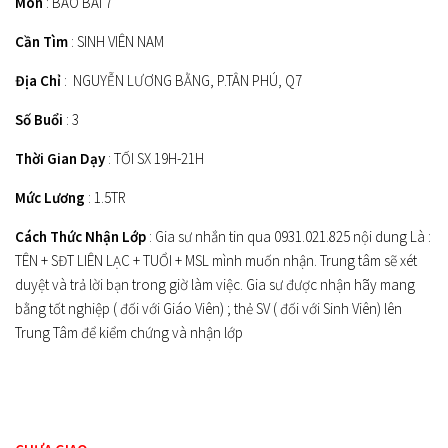
Môn
: BÁO BÀI 7
Cần Tìm
: SINH VIÊN NAM
Địa Chỉ
: NGUYỄN LƯƠNG BẰNG, P.TÂN PHÚ, Q7
Số Buổi
: 3
Thời Gian Dạy
: TỐI SX 19H-21H
Mức Lương
: 1.5TR
Cách Thức Nhận Lớp
: Gia sư nhắn tin qua 0931.021.825 nội dung Là :
TÊN + SĐT LIÊN LẠC + TUỔI + MSL mình muốn nhận. Trung tâm sẽ xét
duyệt và trả lời bạn trong giờ làm việc. Gia sư được nhận hãy mang
bằng tốt nghiệp ( đối với Giáo Viên) ; thẻ SV ( đối với Sinh Viên) lên
Trung Tâm để kiểm chứng và nhận lớp