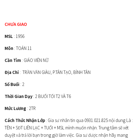
CHƯA GIAO
MSL
: 1956
Môn
: TOÁN 11
Cần Tìm
: GIÁO VIÊN NỮ
Địa Chỉ
: TRẦN VĂN GIÀU, P.TÂN TẠO, BÌNH TÂN
Số Buổi
: 2
Thời Gian Dạy
: 2 BUỔI TỐI T2 VÀ T6
Mức Lương
: 2TR
Cách Thức Nhận Lớp
: Gia sư nhắn tin qua 0931.021.825 nội dung Là :
TÊN + SĐT LIÊN LẠC + TUỔI + MSL mình muốn nhận. Trung tâm sẽ xét
duyệt và trả lời bạn trong giờ làm việc. Gia sư được nhận hãy mang