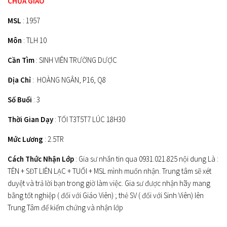
CHƯA GIAO
MSL
: 1957
Môn
: TLH 10
Cần Tìm
: SINH VIÊN TRƯỜNG DƯỢC
Địa Chỉ
: HOÀNG NGÂN, P16, Q8
Số Buổi
: 3
Thời Gian Dạy
: TỐI T3T5T7 LÚC 18H30
Mức Lương
: 2.5TR
Cách Thức Nhận Lớp
: Gia sư nhắn tin qua 0931.021.825 nội dung Là :
TÊN + SĐT LIÊN LẠC + TUỔI + MSL mình muốn nhận. Trung tâm sẽ xét
duyệt và trả lời bạn trong giờ làm việc. Gia sư được nhận hãy mang
bằng tốt nghiệp ( đối với Giáo Viên) ; thẻ SV ( đối với Sinh Viên) lên
Trung Tâm để kiểm chứng và nhận lớp