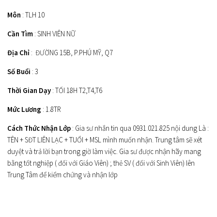
Môn
: TLH 10
Cần Tìm
: SINH VIÊN NỮ
Địa Chỉ
: ĐƯỜNG 15B, P.PHÚ MỸ, Q7
Số Buổi
: 3
Thời Gian Dạy
: TỐI 18H T2,T4,T6
Mức Lương
: 1.8TR
Cách Thức Nhận Lớp
: Gia sư nhắn tin qua 0931.021.825 nội dung Là :
TÊN + SĐT LIÊN LẠC + TUỔI + MSL mình muốn nhận. Trung tâm sẽ xét
duyệt và trả lời bạn trong giờ làm việc. Gia sư được nhận hãy mang
bằng tốt nghiệp ( đối với Giáo Viên) ; thẻ SV ( đối với Sinh Viên) lên
Trung Tâm để kiểm chứng và nhận lớp