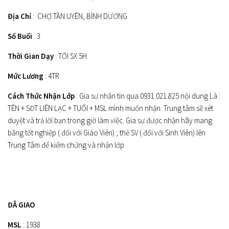
Địa Chỉ
: CHỢ TÂN UYÊN, BÌNH DƯƠNG
Số Buổi
: 3
Thời Gian Dạy
: TỐI SX 5H
Mức Lương
: 4TR
Cách Thức Nhận Lớp
: Gia sư nhắn tin qua 0931.021.825 nội dung Là :
TÊN + SĐT LIÊN LẠC + TUỔI + MSL mình muốn nhận. Trung tâm sẽ xét
duyệt và trả lời bạn trong giờ làm việc. Gia sư được nhận hãy mang
bằng tốt nghiệp ( đối với Giáo Viên) ; thẻ SV ( đối với Sinh Viên) lên
Trung Tâm để kiểm chứng và nhận lớp
ĐÂ GIAO
MSL
: 1938