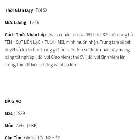
Thời Gian Dạy
: TỐI SX
Mức Lương
: 1.8TR
Cách Thức Nhận Lớp
: Gia sư nhắn tin qua 0931.021.825 nội dung Là :
TÊN + SĐT LIÊN LẠC + TUỔI + MSL mình muốn nhận. Trung tâm sẽ xét
duyệt và trả lời bạn trong giờ làm việc. Gia sư được nhận hãy mang
bằng tốt nghiệp ( đối với Giáo Viên) ; thẻ SV ( đối với Sinh Viên) lên
Trung Tâm để kiểm chứng và nhận lớp
ĐÃ GIAO
MSL
: 1939
Môn
: AVGT (2 BÉ)
Cần Tìm
: GIA SƯ TỐT NGHIỆP