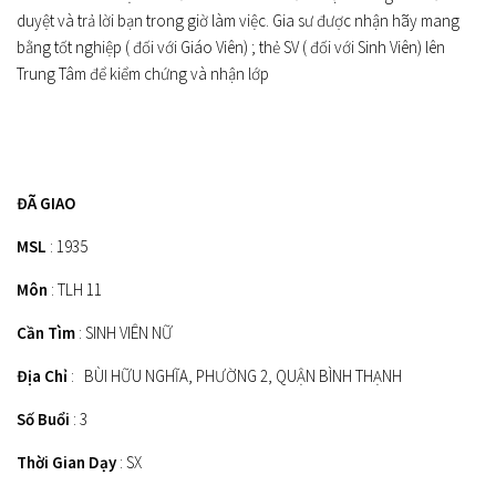
duyệt và trả lời bạn trong giờ làm việc. Gia sư được nhận hãy mang
bằng tốt nghiệp ( đối với Giáo Viên) ; thẻ SV ( đối với Sinh Viên) lên
Trung Tâm để kiểm chứng và nhận lớp
ĐÃ GIAO
MSL
: 1935
Môn
: TLH 11
Cần Tìm
: SINH VIÊN NỮ
Địa Chỉ
: BÙI HỮU NGHĨA, PHƯỜNG 2, QUẬN BÌNH THẠNH
Số Buổi
: 3
Thời Gian Dạy
: SX