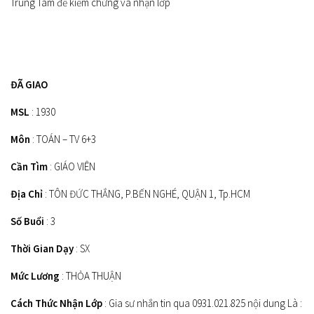
Trung Tâm để kiểm chứng và nhận lớp
ĐÃ GIAO
MSL
: 1930
Môn
: TOÁN – TV 6+3
Cần Tìm
: GIÁO VIÊN
Địa Chỉ
: TÔN ĐỨC THẮNG, P.BẾN NGHÉ, QUẬN 1, Tp.HCM
Số Buổi
: 3
Thời Gian Dạy
: SX
Mức Lương
: THỎA THUẬN
Cách Thức Nhận Lớp
: Gia sư nhắn tin qua 0931.021.825 nội dung Là :