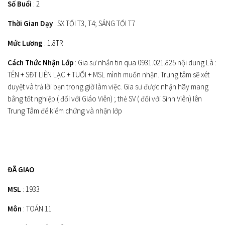
Số Buổi
: 2
Thời Gian Dạy
: SX TỐI T3, T4; SÁNG TỐI T7
Mức Lương
: 1.8TR
Cách Thức Nhận Lớp
: Gia sư nhắn tin qua 0931.021.825 nội dung Là :
TÊN + SĐT LIÊN LẠC + TUỔI + MSL mình muốn nhận. Trung tâm sẽ xét
duyệt và trả lời bạn trong giờ làm việc. Gia sư được nhận hãy mang
bằng tốt nghiệp ( đối với Giáo Viên) ; thẻ SV ( đối với Sinh Viên) lên
Trung Tâm để kiểm chứng và nhận lớp
ĐÃ GIAO
MSL
: 1933
Môn
: TOÁN 11