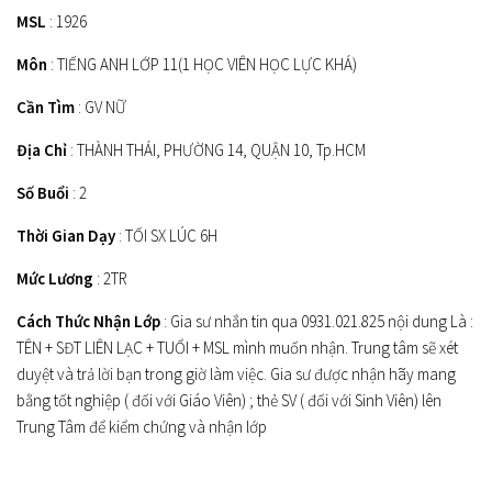
MSL
: 1926
Môn
: TIẾNG ANH LỚP 11(1 HỌC VIÊN HỌC LỰC KHÁ)
Cần Tìm
: GV NỮ
Địa Chỉ
: THÀNH THÁI, PHƯỜNG 14, QUẬN 10, Tp.HCM
Số Buổi
: 2
Thời Gian Dạy
: TỐI SX LÚC 6H
Mức Lương
: 2TR
Cách Thức Nhận Lớp
: Gia sư nhắn tin qua 0931.021.825 nội dung Là :
TÊN + SĐT LIÊN LẠC + TUỔI + MSL mình muốn nhận. Trung tâm sẽ xét
duyệt và trả lời bạn trong giờ làm việc. Gia sư được nhận hãy mang
bằng tốt nghiệp ( đối với Giáo Viên) ; thẻ SV ( đối với Sinh Viên) lên
Trung Tâm để kiểm chứng và nhận lớp