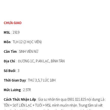
CHƯA GIAO
MSL
: 1919
Môn
: TLH 12 (2 HỌC VIÊN)
Cần Tìm
: SINH VIÊN NỮ
Địa Chỉ
: ĐƯỜNG 1C, P.AN LẠC, BÌNH TÂN
Số Buổi
: 3
Thời Gian Dạy
: THỨ 3,5,7 LÚC 18H
Mức Lương
: 2.5TR
Cách Thức Nhận Lớp
: Gia sư nhắn tin qua 0931.021.825 nội dung Là :
TÊN + SĐT LIÊN LẠC + TUỔI + MSL mình muốn nhận. Trung tâm sẽ xét