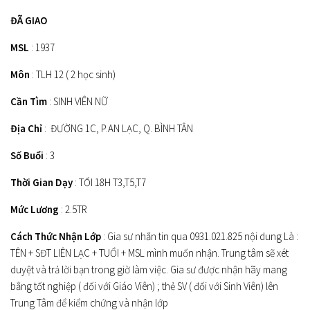
ĐÃ GIAO
MSL
: 1937
Môn
: TLH 12 ( 2 học sinh)
Cần Tìm
: SINH VIÊN NỮ
Địa Chỉ
: ĐƯỜNG 1C, P.AN LẠC, Q. BÌNH TÂN
Số Buổi
: 3
Thời Gian Dạy
: TỐI 18H T3,T5,T7
Mức Lương
: 2.5TR
Cách Thức Nhận Lớp
: Gia sư nhắn tin qua 0931.021.825 nội dung Là :
TÊN + SĐT LIÊN LẠC + TUỔI + MSL mình muốn nhận. Trung tâm sẽ xét
duyệt và trả lời bạn trong giờ làm việc. Gia sư được nhận hãy mang
bằng tốt nghiệp ( đối với Giáo Viên) ; thẻ SV ( đối với Sinh Viên) lên
Trung Tâm để kiểm chứng và nhận lớp