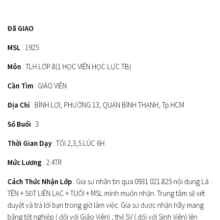
Đã GIAO
MSL
: 1925
Môn
: TLH LỚP 8(1 HỌC VIÊN HỌC LỰC TB)
Cần Tìm
: GIÁO VIÊN
Địa Chỉ
: BÌNH LỢI, PHƯỜNG 13, QUẬN BÌNH THẠNH, Tp.HCM
Số Buổi
: 3
Thời Gian Dạy
: TỐI 2,3,5 LÚC 6H
Mức Lương
: 2.4TR
Cách Thức Nhận Lớp
: Gia sư nhắn tin qua 0931.021.825 nội dung Là :
TÊN + SĐT LIÊN LẠC + TUỔI + MSL mình muốn nhận. Trung tâm sẽ xét
duyệt và trả lời bạn trong giờ làm việc. Gia sư được nhận hãy mang
bằng tốt nghiệp ( đối với Giáo Viên) ; thẻ SV ( đối với Sinh Viên) lên