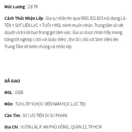
Mức Lương
: 2.8 TR
Cách Thức Nhận Lớp
: Gia sư nhắn tin qua 0931.021.825 nội dung Là :
TÊN + SĐT LIÊN LẠC + TUỔI + MSL mình muốn nhận. Trung tâm sẽ xét
duyệt và trả lời bạn trong giờ làm việc. Gia sư được nhận hãy mang
bằng tốt nghiệp ( đối với Giáo Viên) ; thẻ SV ( đối với Sinh Viên) lên
Trung Tâm để kiểm chứng và nhận lớp
ĐÃ GIAO
MSL
: 1928
Môn
: TLH LỚP 9 (HỌC VIÊN NAM HỌC LỰC TB)
Cần Tìm
: SV ( ƯU TIÊN SV SƯ PHẠM)
Địa Chỉ
: VƯỜN LÀI, P. AN PHÚ ĐÔNG, QUẬN 12, TP.HCM