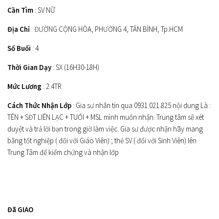
Cần Tìm
: SV NỮ
Địa Chỉ
: ĐƯỜNG CỘNG HÒA, PHƯỜNG 4, TÂN BÌNH, Tp.HCM
Số Buổi
: 4
Thời Gian Dạy
: SX (16H30-18H)
Mức Lương
: 2.4TR
Cách Thức Nhận Lớp
: Gia sư nhắn tin qua 0931.021.825 nội dung Là :
TÊN + SĐT LIÊN LẠC + TUỔI + MSL mình muốn nhận. Trung tâm sẽ xét
duyệt và trả lời bạn trong giờ làm việc. Gia sư được nhận hãy mang
bằng tốt nghiệp ( đối với Giáo Viên) ; thẻ SV ( đối với Sinh Viên) lên
Trung Tâm để kiểm chứng và nhận lớp
Đã GIAO